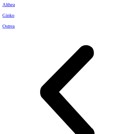
Althea
Ginko
Ostrea