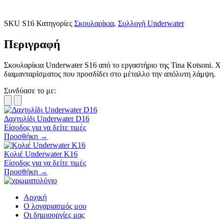
SKU
S16
Κατηγορίες
Σκουλαρίκια
,
Συλλογή Underwater
Περιγραφή
Σκουλαρίκια Underwater S16 από το εργαστήριο της Tina Kotsoni. 
διαμανταρίσματος που προσδίδει στο μέταλλο την απόλυτη λάμψη.
Συνδύασε το με:
Δαχτυλίδι Underwater D16
Είσοδος για να δείτε τιμές
Προσθήκη →
Κολιέ Underwater K16
Είσοδος για να δείτε τιμές
Προσθήκη →
Αρχική
Ο λογαριασμός μου
Οι δημιουργίες μας