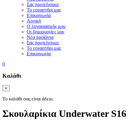
Σας προτείνουμε
Το εργαστήρι μας
Επικοινωνία
Αρχική
Ο λογαριασμός μου
Οι δημιουργίες μας
Νέα προϊόντα
Σας προτείνουμε
Το εργαστήρι μας
Επικοινωνία
0
Καλάθι
×
Το καλάθι σας είναι άδειο.
Σκουλαρίκια Underwater S16