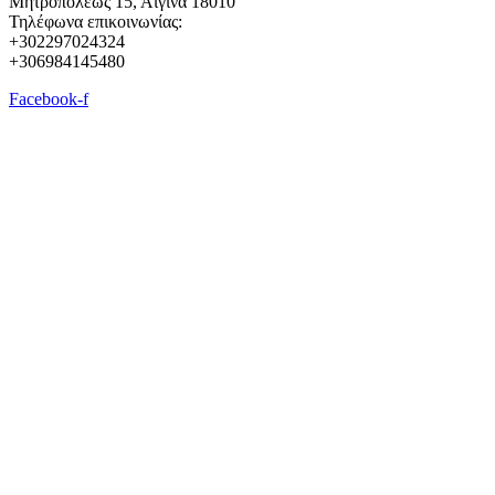
Μητροπόλεως 15, Αίγινα 18010
Τηλέφωνα επικοινωνίας:
+302297024324
+306984145480
Facebook-f