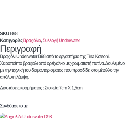
SKU
B98
Κατηγορίες
Βραχιόλια
,
Συλλογή Underwater
Περιγραφή
Βραχιόλι Underwater B98 από το εργαστήριο της Tina Kotsoni.
Χειροποίητο βραχιόλι από ορείχαλκο με χρωματιστή πατίνα. Δουλεμένο
με την τεχνική του διαμανταρίσματος που προσδίδει στο μέταλλο την
απόλυτη λάμψη.
Διαστάσεις κοσμήματος : Στοιχεία 7cm X 1,5cm.
Συνδύασε το με: