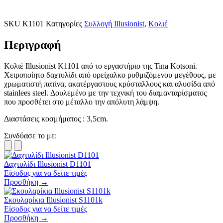
SKU
K1101
Κατηγορίες
Συλλογή Illusionist
,
Κολιέ
Περιγραφή
Κολιέ Illusionist K1101 από το εργαστήριο της Tina Kotsoni.
Χειροποίητο δαχτυλίδι από ορείχαλκο ρυθμιζόμενου μεγέθους, με
χρωματιστή πατίνα, ακατέργαστους κρύσταλλους και αλυσίδα από
stainlees steel. Δουλεμένο με την τεχνική του διαμανταρίσματος
που προσθέτει στο μέταλλο την απόλυτη λάμψη.
Διαστάσεις κοσμήματος : 3,5cm.
Συνδύασε το με:
Δαχτυλίδι Illusionist D1101
Είσοδος για να δείτε τιμές
Προσθήκη →
Σκουλαρίκια Illusionist S1101k
Είσοδος για να δείτε τιμές
Προσθήκη →