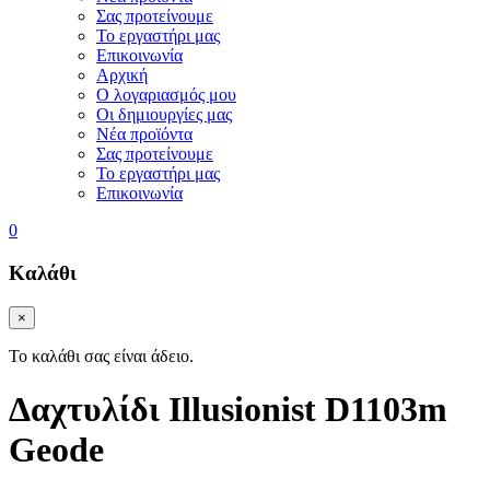
Σας προτείνουμε
Το εργαστήρι μας
Επικοινωνία
Αρχική
Ο λογαριασμός μου
Οι δημιουργίες μας
Νέα προϊόντα
Σας προτείνουμε
Το εργαστήρι μας
Επικοινωνία
0
Καλάθι
×
Το καλάθι σας είναι άδειο.
Δαχτυλίδι Illusionist D1103m
Geode