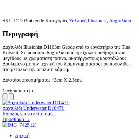
SKU
D1103mGeode
Κατηγορίες
Συλλογή Illusionist
,
Δαχτυλίδια
Περιγραφή
Δαχτυλίδι Illusionist D1103m Geode από το εργαστήριο της Tina
Kotsoni. Χειροποίητο δαχτυλίδι από ορείχαλκο ρυθμιζόμενου
μεγέθους με χρωματιστή πατίνα, ακατέργαστους κρυστάλλους.
Δουλεμένο με την τεχνική του διαμανταρίσματος που προσδίδει
στο μέταλλο την απόλυτη λάμψη.
Διαστάσεις κοσμήματος : 3cm X 2,5cm.
Συνδύασε το με:
Δαχτυλίδι Underwater D1047L
Είσοδος για να δείτε τιμές
Προσθήκη →
Αρχική