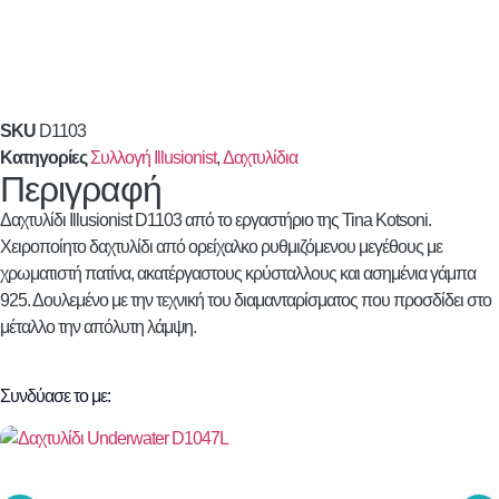
SKU
D1103
Κατηγορίες
Συλλογή Illusionist
,
Δαχτυλίδια
Περιγραφή
Δαχτυλίδι Illusionist D1103 από το εργαστήριο της Tina Kotsoni.
Χειροποίητο δαχτυλίδι από ορείχαλκο ρυθμιζόμενου μεγέθους με
χρωματιστή πατίνα, ακατέργαστους κρύσταλλους και ασημένια γάμπα
925. Δουλεμένο με την τεχνική του διαμανταρίσματος που προσδίδει στο
μέταλλο την απόλυτη λάμψη.
Συνδύασε το με: