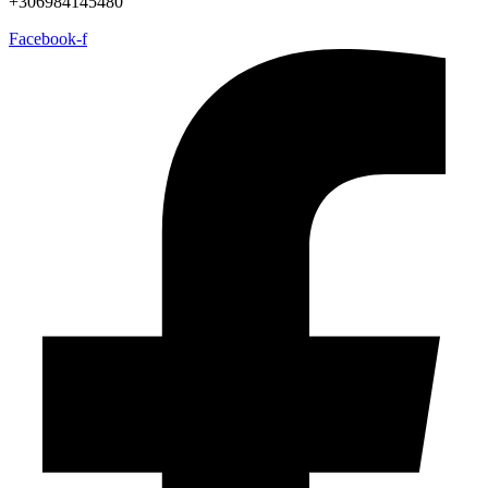
+306984145480
Facebook-f