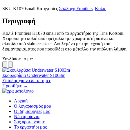
SKU
K1070small
Κατηγορίες
Συλλογή Frontiers
,
Κολιέ
Περιγραφή
Κολιέ Frontiers K1070 small από το εργαστήριο της Tina Kotsoni.
Χειροποίητο κολιέ από ορείχαλκο με χρωματιστή πατίνα και
αλυσίδα από stainlees steel. Δουλεμένο με την τεχνική του
διαμανταρίσματος που προσδίδει στο μέταλλο την απόλυτη λάμψη.
Συνδύασε το με:
Σκουλαρίκια Underwater S1003m
Είσοδος για να δείτε τιμές
Προσθήκη →
Αρχική
Ο λογαριασμός μου
Οι δημιουργίες μας
Νέα προϊόντα
Σας προτείνουμε
Το εργαστήρι μας