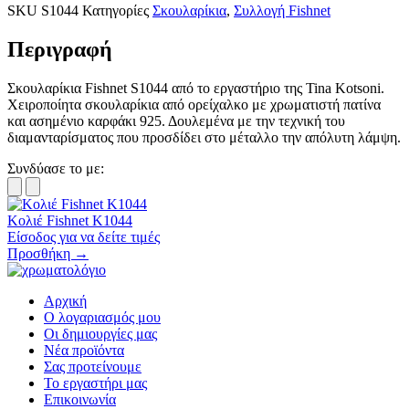
SKU
S1044
Κατηγορίες
Σκουλαρίκια
,
Συλλογή Fishnet
Περιγραφή
Σκουλαρίκια Fishnet S1044 από το εργαστήριο της Tina Kotsoni.
Χειροποίητα σκουλαρίκια από ορείχαλκο με χρωματιστή πατίνα
και ασημένιο καρφάκι 925. Δουλεμένα με την τεχνική του
διαμανταρίσματος που προσδίδει στο μέταλλο την απόλυτη λάμψη.
Συνδύασε το με:
Κολιέ Fishnet K1044
Είσοδος για να δείτε τιμές
Προσθήκη →
Αρχική
Ο λογαριασμός μου
Οι δημιουργίες μας
Νέα προϊόντα
Σας προτείνουμε
Το εργαστήρι μας
Επικοινωνία