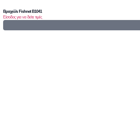
Βραχιόλι Fishnet B1041
Είσοδος για να δείτε τιμές