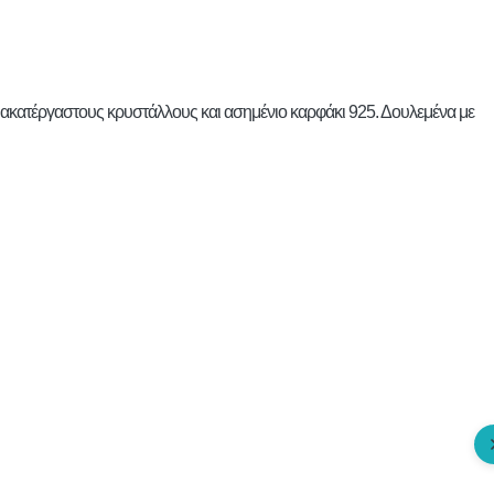
, ακατέργαστους κρυστάλλους και ασημένιο καρφάκι 925. Δουλεμένα με