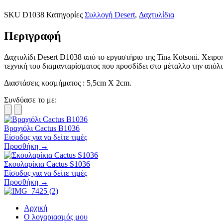
SKU
D1038
Κατηγορίες
Συλλογή Desert
,
Δαχτυλίδια
Περιγραφή
Δαχτυλίδι Desert D1038 από το εργαστήριο της Tina Kotsoni. Χειρ
τεχνική του διαμανταρίσματος που προσδίδει στο μέταλλο την απόλ
Διαστάσεις κοσμήματος : 5,5cm X 2cm.
Συνδύασε το με:
Βραχιόλι Cactus B1036
Είσοδος για να δείτε τιμές
Προσθήκη →
Σκουλαρίκια Cactus S1036
Είσοδος για να δείτε τιμές
Προσθήκη →
Αρχική
Ο λογαριασμός μου