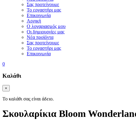
Σας προτείνουμε
Το εργαστήρι μας
Επικοινωνία
Αρχική
Ο λογαριασμός μου
Οι δημιουργίες μας
Νέα προϊόντα
Σας προτείνουμε
Το εργαστήρι μας
Επικοινωνία
0
Καλάθι
×
Το καλάθι σας είναι άδειο.
Σκουλαρίκια Bloom Wonderlan