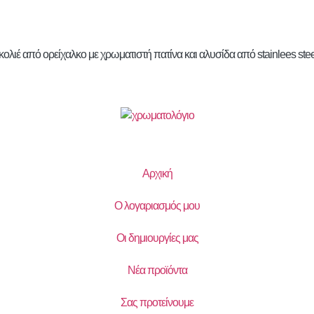
κολιέ από ορείχαλκο με χρωματιστή πατίνα και αλυσίδα από stainlees ste
Αρχική
Ο λογαριασμός μου
Οι δημιουργίες μας
Νέα προϊόντα
Σας προτείνουμε