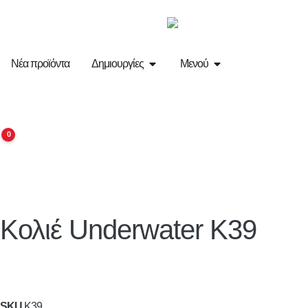
Νέα προϊόντα
Δημιουργίες
Μενού
0
Κολιέ Underwater K39
SKU
K39