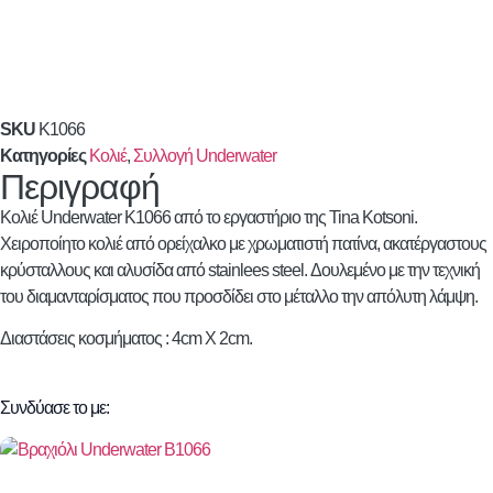
SKU
K1066
Κατηγορίες
Κολιέ
,
Συλλογή Underwater
Περιγραφή
Κολιέ Underwater K1066 από το εργαστήριο της Tina Kotsoni.
Χειροποίητο κολιέ από ορείχαλκο με χρωματιστή πατίνα, ακατέργαστους
κρύσταλλους και αλυσίδα από stainlees steel. Δουλεμένο με την τεχνική
του διαμανταρίσματος που προσδίδει στο μέταλλο την απόλυτη λάμψη.
Διαστάσεις κοσμήματος : 4cm X 2cm.
Συνδύασε το με: