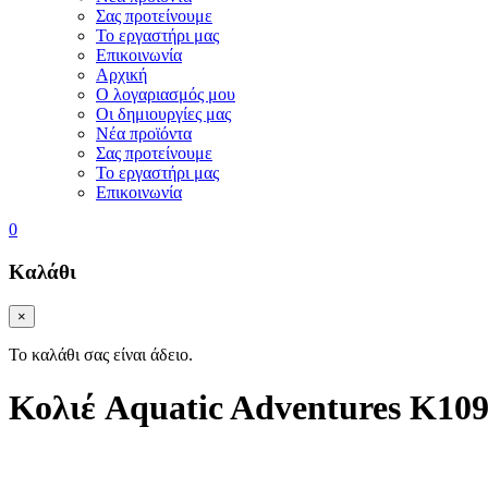
Σας προτείνουμε
Το εργαστήρι μας
Επικοινωνία
Αρχική
Ο λογαριασμός μου
Οι δημιουργίες μας
Νέα προϊόντα
Σας προτείνουμε
Το εργαστήρι μας
Επικοινωνία
0
Καλάθι
×
Το καλάθι σας είναι άδειο.
Κολιέ Aquatic Adventures K10