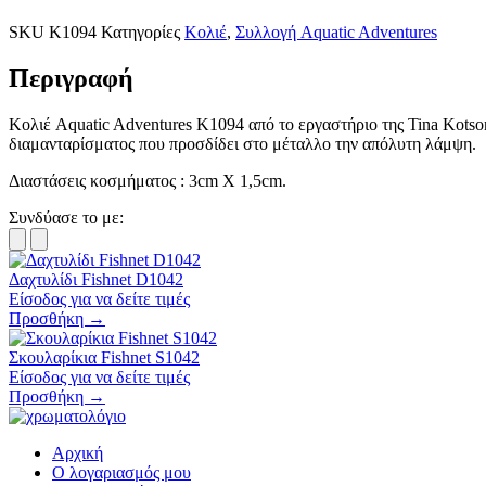
SKU
K1094
Κατηγορίες
Κολιέ
,
Συλλογή Aquatic Adventures
Περιγραφή
Κολιέ Aquatic Adventures K1094 από το εργαστήριο της Tina Kotson
διαμανταρίσματος που προσδίδει στο μέταλλο την απόλυτη λάμψη.
Διαστάσεις κοσμήματος : 3cm X 1,5cm.
Συνδύασε το με:
Δαχτυλίδι Fishnet D1042
Είσοδος για να δείτε τιμές
Προσθήκη →
Σκουλαρίκια Fishnet S1042
Είσοδος για να δείτε τιμές
Προσθήκη →
Αρχική
Ο λογαριασμός μου