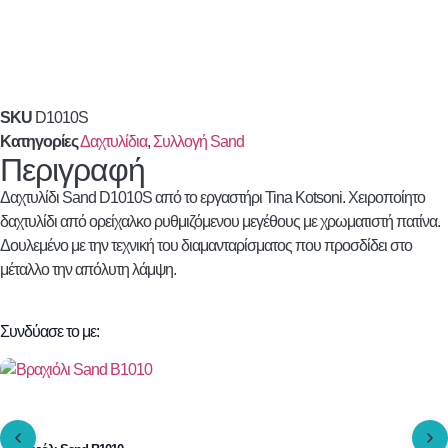
SKU
D1010S
Κατηγορίες
Δαχτυλίδια
,
Συλλογή Sand
Περιγραφή
Δαχτυλίδι Sand D1010S από το εργαστήρι Tina Kotsoni. Χειροποίητο
δαχτυλίδι από ορείχαλκο ρυθμιζόμενου μεγέθους με χρωματιστή πατίνα.
Δουλεμένο με την τεχνική του διαμανταρίσματος που προσδίδει στο
μέταλλο την απόλυτη λάμψη.
Συνδύασε το με: