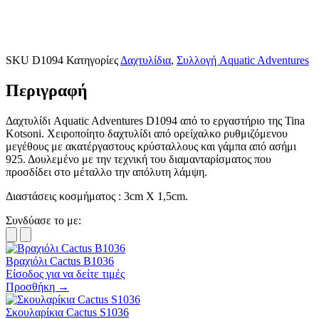
SKU
D1094
Κατηγορίες
Δαχτυλίδια
,
Συλλογή Aquatic Adventures
Περιγραφή
Δαχτυλίδι Aquatic Adventures D1094 από το εργαστήριο της Tina
Kotsoni. Χειροποίητο δαχτυλίδι από ορείχαλκο ρυθμιζόμενου
μεγέθους με ακατέργαστους κρύσταλλους και γάμπα από ασήμι
925. Δουλεμένο με την τεχνική του διαμανταρίσματος που
προσδίδει στο μέταλλο την απόλυτη λάμψη.
Διαστάσεις κοσμήματος : 3cm X 1,5cm.
Συνδύασε το με:
Βραχιόλι Cactus B1036
Είσοδος για να δείτε τιμές
Προσθήκη →
Σκουλαρίκια Cactus S1036