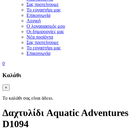
Σας προτείνουμε
Το εργαστήρι μας
Επικοινωνία
Αρχική
Ο λογαριασμός μου
Οι δημιουργίες μας
Νέα προϊόντα
Σας προτείνουμε
Το εργαστήρι μας
Επικοινωνία
0
Καλάθι
×
Το καλάθι σας είναι άδειο.
Δαχτυλίδι Aquatic Adventures
D1094