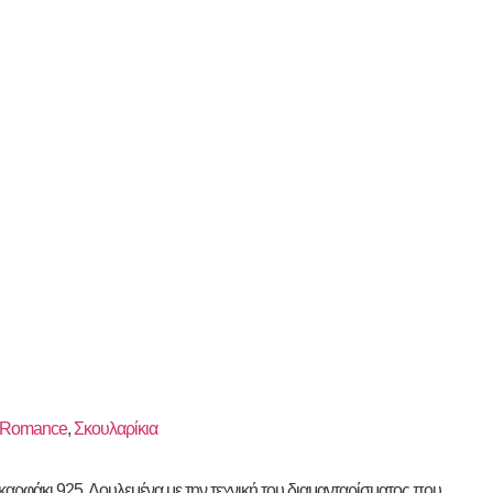
k Romance
,
Σκουλαρίκια
αρφάκι 925. Δουλεμένα με την τεχνική του διαμανταρίσματος που