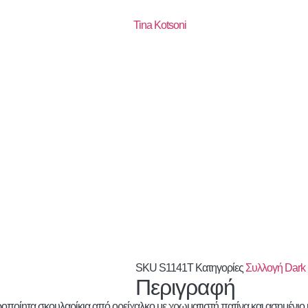
SKU
S1141T
Κατηγορίες
Συλλογή Dar
Περιγραφή
ποίητα σκουλαρίκια από ορείχαλκο με χρωματιστή πατίνα και ασημένιο κ