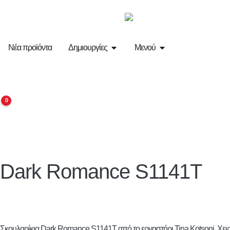
Νέα προϊόντα
Δημιουργίες
Μενού
0
Dark Romance S1141T
Σκουλαρίκια Dark Romance S1141T από το εργαστήρι Tina Kotsoni. Χειρο