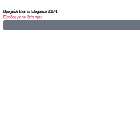
Βραχιόλι Eternal Elegance B1141
Είσοδος για να δείτε τιμές