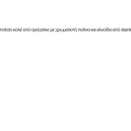
ίητο κολιέ από ορείχαλκο με χρωματιστή πατίνα και αλυσίδα από stainle