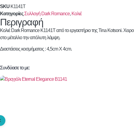
SKU
K1141T
Κατηγορίες
Συλλογή Dark Romance
,
Κολιέ
Περιγραφή
Κολιέ Dark Romance K1141T από το εργαστήριο της Tina Kotsoni. Χειροπο
στο μέταλλο την απόλυτη λάμψη.
Διαστάσεις κοσμήματος : 4,5cm X 4cm.
Συνδύασε το με: