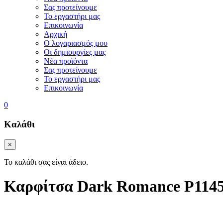
Σας προτείνουμε
Το εργαστήρι μας
Επικοινωνία
Αρχική
Ο λογαριασμός μου
Οι δημιουργίες μας
Νέα προϊόντα
Σας προτείνουμε
Το εργαστήρι μας
Επικοινωνία
0
Καλάθι
×
Το καλάθι σας είναι άδειο.
Καρφίτσα Dark Romance P114