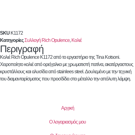
SKU
K1172
Κατηγορίες
Συλλογή Rich Opulence
,
Κολιέ
Περιγραφή
Κολιέ Rich Opulence K1172 από το εργαστήριο της Tina Kotsoni.
Χειροποίητο κολιέ από ορείχαλκο με χρωματιστή πατίνα, ακατέργαστους
κρυστάλλους και αλυσίδα από stainlees steel. Δουλεμένο με την τεχνική
του διαμανταρίσματος που προσδίδει στο μέταλλο την απόλυτη λάμψη.
Αρχική
Ο λογαριασμός μου