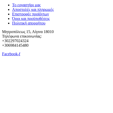
Το εργαστήρι μας
Αποστολές και πληρωμές
Επιστροφές προϊόντων
Όροι και προϋποθέσεις
Πολιτική απορρήτου
Μητροπόλεως 15, Αίγινα 18010
Τηλέφωνα επικοινωνίας:
+302297024324
+306984145480
Facebook-f