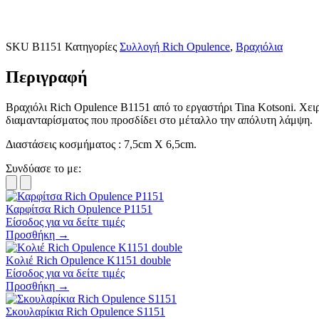
SKU
B1151
Κατηγορίες
Συλλογή Rich Opulence
,
Βραχιόλια
Περιγραφή
Βραχιόλι Rich Opulence B1151 από το εργαστήρι Tina Kotsoni. Χει
διαμανταρίσματος που προσδίδει στο μέταλλο την απόλυτη λάμψη.
Διαστάσεις κοσμήματος : 7,5cm X 6,5cm.
Συνδύασε το με:
Καρφίτσα Rich Opulence P1151
Είσοδος για να δείτε τιμές
Προσθήκη →
Κολιέ Rich Opulence K1151 double
Είσοδος για να δείτε τιμές
Προσθήκη →
Σκουλαρίκια Rich Opulence S1151