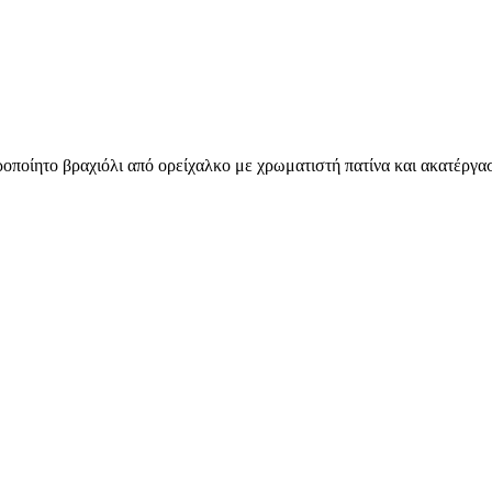
ροποίητο βραχιόλι από ορείχαλκο με χρωματιστή πατίνα και ακατέργα