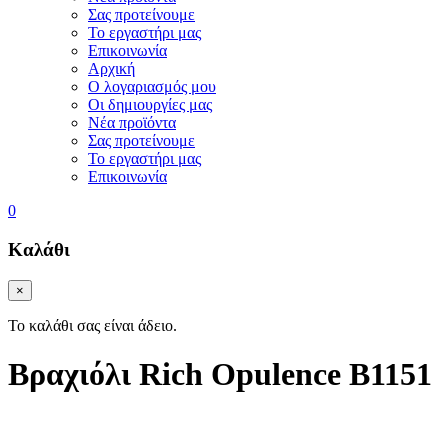
Σας προτείνουμε
Το εργαστήρι μας
Επικοινωνία
Αρχική
Ο λογαριασμός μου
Οι δημιουργίες μας
Νέα προϊόντα
Σας προτείνουμε
Το εργαστήρι μας
Επικοινωνία
0
Καλάθι
×
Το καλάθι σας είναι άδειο.
Βραχιόλι Rich Opulence B1151