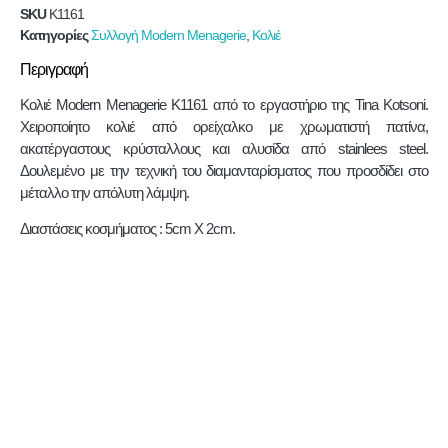
SKU
K1161
Κατηγορίες
Συλλογή Modern Menagerie
,
Κολιέ
Περιγραφή
Κολιέ Modern Menagerie K1161 από το εργαστήριο της Tina Kotsoni.
Χειροποίητο κολιέ από ορείχαλκο με χρωματιστή πατίνα,
ακατέργαστους κρύσταλλους και αλυσίδα από stainlees steel.
Δουλεμένο με την τεχνική του διαμανταρίσματος που προσδίδει στο
μέταλλο την απόλυτη λάμψη.
Διαστάσεις κοσμήματος : 5cm X 2cm.