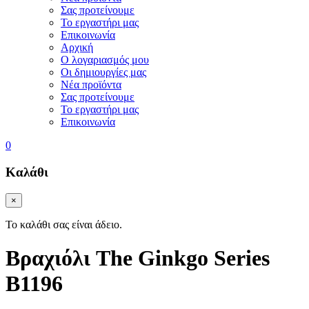
Σας προτείνουμε
Το εργαστήρι μας
Επικοινωνία
Αρχική
Ο λογαριασμός μου
Οι δημιουργίες μας
Νέα προϊόντα
Σας προτείνουμε
Το εργαστήρι μας
Επικοινωνία
0
Καλάθι
×
Το καλάθι σας είναι άδειο.
Βραχιόλι
The Ginkgo Series
Β1196