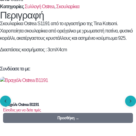
Κατηγορίες
Συλλογή Ostrea
,
Σκουλαρίκια
Περιγραφή
Σκουλαρίκια
Ostrea
S1191 από το εργαστήριο της Tina Kotsoni.
Χειροποίητα σκουλαρίκια από ορείχαλκο με χρωματιστή πατίνα, φυσικό
κοράλλι, ακατέργαστους κρυστάλλους και ασημένιο κούμπωμα 925.
Διαστάσεις κοσμήματος : 3cmX4cm
Συνδύασε το με:
Βραχιόλι Ostrea B1191
Είσοδος για να δείτε τιμές
Προσθήκη →