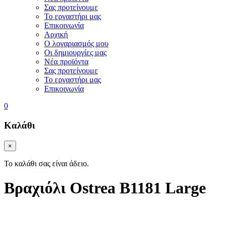
Σας προτείνουμε
Το εργαστήρι μας
Επικοινωνία
Αρχική
Ο λογαριασμός μου
Οι δημιουργίες μας
Νέα προϊόντα
Σας προτείνουμε
Το εργαστήρι μας
Επικοινωνία
0
Καλάθι
×
Το καλάθι σας είναι άδειο.
Βραχιόλι
Ostrea
B1181 Large