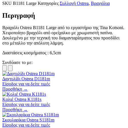
SKU
B1181 Large
Κατηγορίες
Συλλογή Ostrea
,
Βραχιόλια
Περιγραφή
Βραχιόλι
Ostrea
B1181 Large από το εργαστήριο της Tina Kotsoni.
Χειροποίητο βραχιόλι από ορείχαλκο με χρωματιστή πατίνα.
Δουλεμένο με την τεχνική του διαμανταρίσματος που προσδίδει
στο μέταλλο την απόλυτη λάμψη.
Διαστάσεις κοσμήματος : 6,5cm
Συνδύασε το με:
Δαχτυλίδι Ostrea D1181m
Είσοδος για να δείτε τιμές
Προσθήκη →
Κολιέ Ostrea K1181s
Είσοδος για να δείτε τιμές
Προσθήκη →
Σκουλαρίκια Ostrea S1181m
Είσοδος για να δείτε τιμές