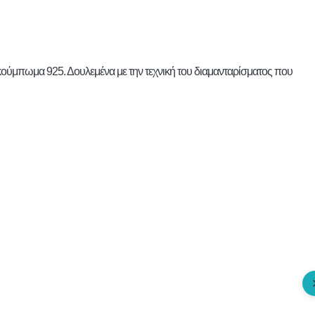
 κούμπωμα 925. Δουλεμένα με την τεχνική του διαμανταρίσματος που