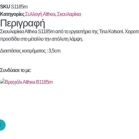
SKU
S1185m
Κατηγορίες
Συλλογή Althea
,
Σκουλαρίκια
Περιγραφή
Σκουλαρίκια
Althea
S1185m από το εργαστήριο της Tina Kotsoni. Χειροπ
προσδίδει στο μέταλλο την απόλυτη λάμψη.
Διαστάσεις κοσμήματος : 3,5cm
Συνδύασε το με: