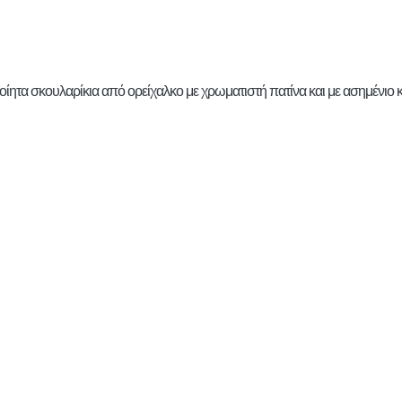
οίητα σκουλαρίκια από ορείχαλκο με χρωματιστή πατίνα και με ασημένιο