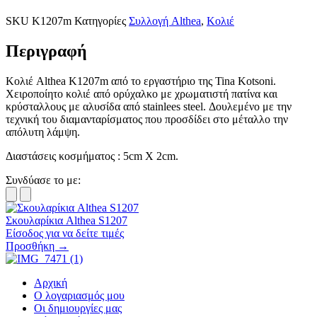
SKU
K1207m
Κατηγορίες
Συλλογή Althea
,
Κολιέ
Περιγραφή
Κολιέ
Althea
K1207m από το εργαστήριο της Tina Kotsoni.
Χειροποίητο κολιέ από ορύχαλκο με χρωματιστή πατίνα και
κρύσταλλους με αλυσίδα από stainlees steel. Δουλεμένο με την
τεχνική του διαμανταρίσματος που προσδίδει στο μέταλλο την
απόλυτη λάμψη.
Διαστάσεις κοσμήματος : 5cm X 2cm.
Συνδύασε το με:
Σκουλαρίκια Althea S1207
Είσοδος για να δείτε τιμές
Προσθήκη →
Αρχική
Ο λογαριασμός μου
Οι δημιουργίες μας