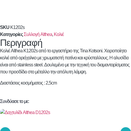
SKU
K1202s
Κατηγορίες
Συλλογή Althea
,
Κολιέ
Περιγραφή
Κολιέ
Althea
K1202s από το εργαστήριο της Tina Kotsoni. Χειροποίητο
κολιέ από ορείχαλκο με χρωματιστή πατίνα και κρύσταλλους. Η αλυσίδα
είναι από stainless steel. Δουλεμένο με την τεχνική του διαμανταρίσματος
που προσδίδει στο μέταλλο την απόλυτη λάμψη.
Διαστάσεις κοσμήματος : 2,5cm
Συνδύασε το με: