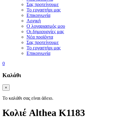
Σας προτείνουμε
Το εργαστήρι μας
Επικοινωνία
Αρχική
Ο λογαριασμός μου
Οι δημιουργίες μας
Νέα προϊόντα
Σας προτείνουμε
Το εργαστήρι μας
Επικοινωνία
0
Καλάθι
×
Το καλάθι σας είναι άδειο.
Κολιέ
Althea
K1183