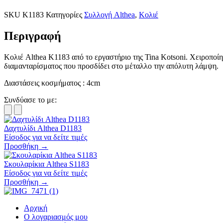
SKU
K1183
Κατηγορίες
Συλλογή Althea
,
Κολιέ
Περιγραφή
Κολιέ
Althea
K1183 από το εργαστήριο της Tina Kotsoni. Χειροποίητ
διαμανταρίσματος που προσδίδει στο μέταλλο την απόλυτη λάμψη.
Διαστάσεις κοσμήματος : 4cm
Συνδύασε το με:
Δαχτυλίδι Althea D1183
Είσοδος για να δείτε τιμές
Προσθήκη →
Σκουλαρίκια Althea S1183
Είσοδος για να δείτε τιμές
Προσθήκη →
Αρχική
Ο λογαριασμός μου