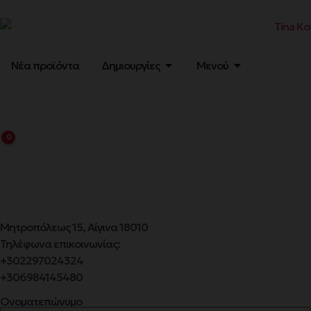
Νέα προϊόντα
Δημιουργίες
Μενού
0
Μητροπόλεως 15, Αίγινα 18010
Τηλέφωνα επικοινωνίας:
+302297024324
+306984145480
Ονοματεπώνυμο